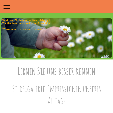
Verein zur Förderung der Naturpädagogik
Waldkindergruppen Wilhering / Leonding
"Wurzeln für ein gesundes Leben“
Lernen Sie uns besser kennen
Bildergalerie: Impressionen unseres
Alltags