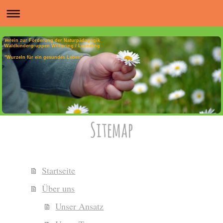
Verein zur Förderung der Naturpädagogik
Waldkindergruppen Wilhering / Leonding
"Wurzeln für ein gesundes Leben“
Sitemap
Startseite
Über uns
Unser Ansatz