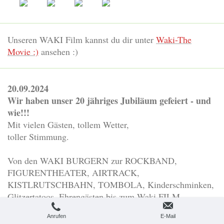
Unseren WAKI Film kannst du dir unter
Waki-The
Movie :)
ansehen :)
20.09.2024
Wir haben unser 20 jähriges Jubiläum gefeiert - und
wie!!!
Mit vielen Gästen, tollem Wetter,
toller Stimmung.
Von den WAKI BURGERN zur ROCKBAND,
FIGURENTHEATER, AIRTRACK,
KISTLRUTSCHBAHN, TOMBOLA, Kinderschminken,
Glitzertatoos, Ehrengästen bis zum Waki FILM...
Es war uns eine Ehre so viele, auch altbekannte
Anrufen
E-Mail
Gäste, bei unserem Fest begrüßen zu dürfen!